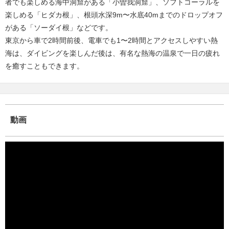
者でも楽しめる海中洞窟がある「小曽我洞窟」、ソフトコーラルを
楽しめる「ヒダカ根」、根頭水深9m〜水底40mまでのドロップオフ
がある「ソーダイ根」などです。
東京から車で2時間前後、電車でも1〜2時間とアクセスしやすい熱
海は、ダイビングを楽しんだ後は、有名な熱海の温泉で一日の疲れ
を癒すこともできます。
動画