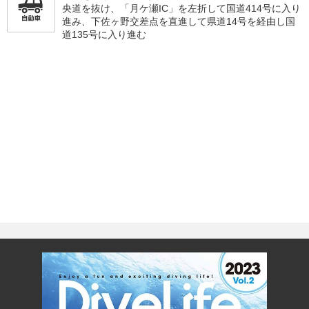
央道を抜け、「月ケ瀬IC」を左折して国道414号に入り
進み、下佐ヶ野交差点を直進して県道14号を経由し国
道135号に入り進む