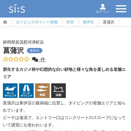
ログイン
ダイビングポイント情報
伊豆
東伊豆
菖蒲沢
静岡県賀茂郡河津町浜
菖蒲沢
東伊豆
-件
群生するカジメ林や幻想的な白い砂地と様々な魚を楽しめる老舗エ
リア
菖蒲沢は東伊豆の最南端に位置し、ダイビングの老舗エリアと知ら
れています。
ビーチは遠浅で、エントリー口はコンクリートのスロープになって
いて講習にも使われいます。