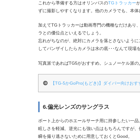
これから準備する方はオリンパスの
TGトラッカー
ずに撮影しやすくなります。他のカメラでも、本体
加えてTGトラッカーは動画専門の機種なだけあり
ラとの優位点といえるでしょう。
忘れがちなのが、絶対にカメラを落とさないように
してバンザイしたらカメラは水の底･･･なんて現
写真派であればTG5がおすすめ。シュノーケル派
【TG-5かGoPro(もどき)】ダイバー向け
6.偏光レンズのサングラス
ボート上からのホエールサーチ用に持参したい一品
眩しさを軽減、逆光にも強い点はもちろんですが、
瞬を撮り逃さないために用意しておくとGood。