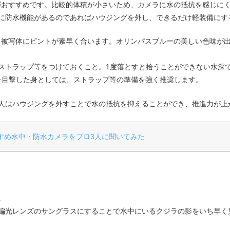
がおすすめです。比較的体積が小さいため、カメラに水の抵抗を感じに
に防水機能があるのであればハウジングを外し、できるだけ軽装備にす
、被写体にピントが素早く合います。オリンパスブルーの美しい色味が
ストラップ等をつけておくこと。1度落とすと拾うことができない水深
場を目撃した身としては、ストラップ等の準備を強く推奨します。
の人はハウジングを外すことで水の抵抗を抑えることができ、推進力が上
おすすめ水中・防水カメラをプロ3人に聞いてみた
。
偏光レンズのサングラスにすることで水中にいるクジラの影をいち早く