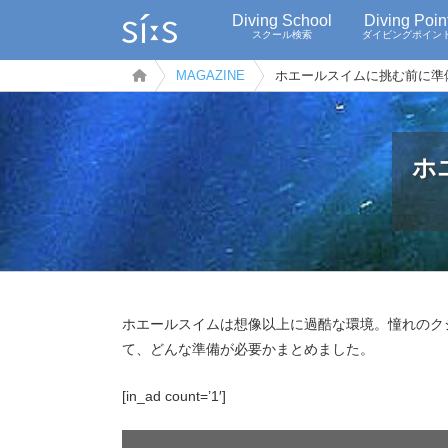
Diving School
Diving Poin
スクール検索
ダイビングポイン
MAGAZINE
ホエールスイムに挑む前に準
ホ
ホエールスイムは想像以上に過酷な環境。憧れのク
て、どんな準備が必要かまとめました。
[in_ad count=’1′]