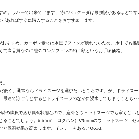
すめ。ラバーで出来ています。特にバラクーダは最強説があるほどです
ンスがあればすぐに購入することをおすすめします。
がおすすめ。カーボン素材は水圧でフィンが潰れないため、水中でも推
くて高品質なのに他のロングフィンの約半額というお手頃価格。
う。
まだ低く、通常ならドライスーツを選びたいところです。が、ドライス
。最速で泳ごうとするとドライスーツのなかに浸水してしまうことも･･
一瞬の勝負であり興奮状態なので、意外とウェットスーツでも寒くないも
ることでしょう。6.5ｍｍ（ロクハン）や5mmのウェットスーツ、セ
と保温効果が高まります。インナーもあるとGood。