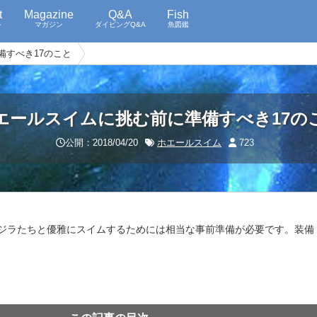
t
Magazine
Q&A
Fish
ト
マガジン
ダイビングQ&A
魚図鑑
備すべき17のこと
エールスイムに挑む前に準備すべき17の
公開：2018/04/20
ホエールスイム
723
ジラたちと優雅にスイムするためには相当な事前準備が必要です。装備